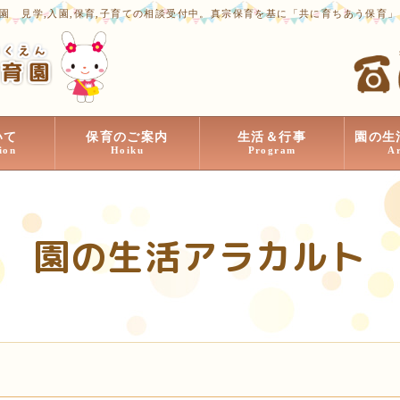
園 見学,入園,保育,子育ての相談受付中。真宗保育を基に「共に育ちあう保育
いて
保育のご案内
生活＆行事
園の生
ion
Hoiku
Program
A
園の生活アラカルト