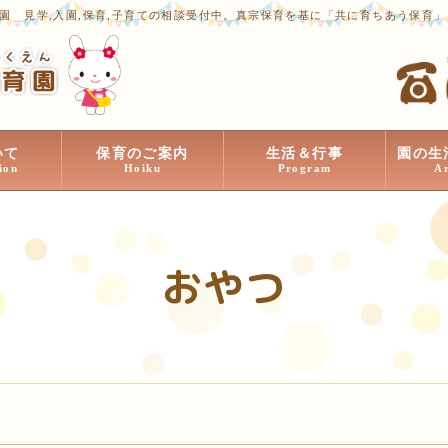
園 見学,入園,保育,子育ての相談受付中。真宗保育を基に「共に育ちあう保育
いて
保育のご案内
生活＆行事
園の生
ion
Hoiku
Program
A
おやつ