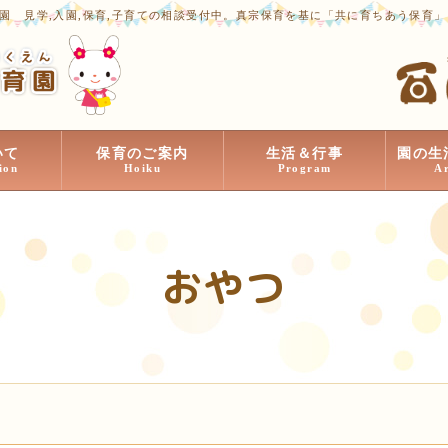
園 見学,入園,保育,子育ての相談受付中。真宗保育を基に「共に育ちあう保育
いて
保育のご案内
生活＆行事
園の生
ion
Hoiku
Program
A
おやつ