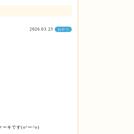
2026.03.23
おやつ
キです(o^ー^o)