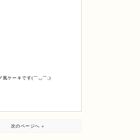
風ケーキです(￣◡￣;)
次のページへ »