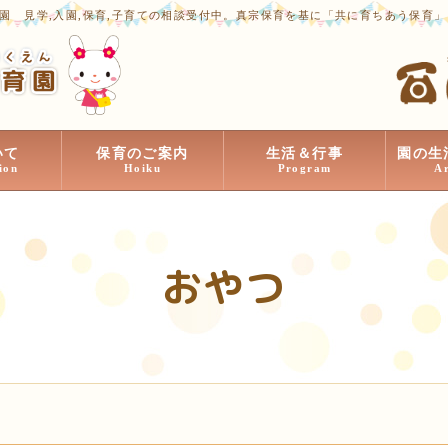
園 見学,入園,保育,子育ての相談受付中。真宗保育を基に「共に育ちあう保育
いて
保育のご案内
生活＆行事
園の生
ion
Hoiku
Program
A
おやつ