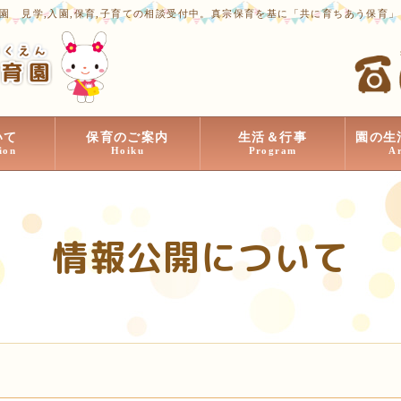
園 見学,入園,保育,子育ての相談受付中。真宗保育を基に「共に育ちあう保育
いて
保育のご案内
生活＆行事
園の生
ion
Hoiku
Program
A
情報公開について