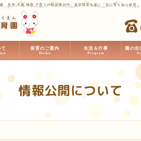
園 見学,入園,保育,子育ての相談受付中。真宗保育を基に「共に育ちあう保育
いて
保育のご案内
生活＆行事
園の生
ion
Hoiku
Program
A
情報公開について