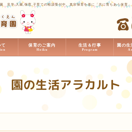
園 見学,入園,保育,子育ての相談受付中。真宗保育を基に「共に育ちあう保育
いて
保育のご案内
生活＆行事
園の生
ion
Hoiku
Program
A
園の生活アラカルト