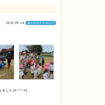
2020.09.24
園の生活アラカルト
した(#^▽^#)