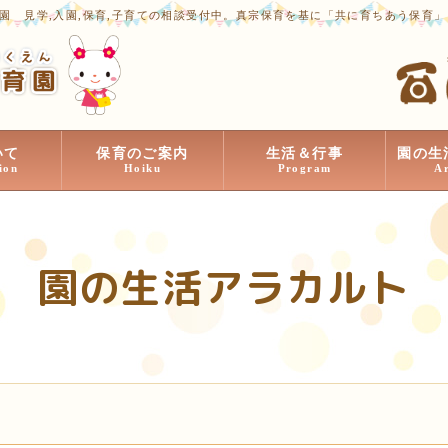
園 見学,入園,保育,子育ての相談受付中。真宗保育を基に「共に育ちあう保育
いて
保育のご案内
生活＆行事
園の生
ion
Hoiku
Program
A
園の生活アラカルト