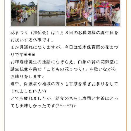
花まつり（灌仏会）は４月８日のお釋迦様の誕生日を
お祝いする仏事です。
１か月遅れになりますが、今日は笠木保育園の花まつ
りです❀❀❀
お釋迦様誕生の逸話になぞらえ、白象の背の花御堂に
誕生仏像を乗せ「こどもの花まつり♪」を歌いながら
お練りをします♪
道中、保護者や地域の方々も甘茶を灌ぎお参りをして
くれました(^人^)
とても疲れましたが、給食のちらし寿司と甘茶はとっ
ても美味しかったです(*^～^*)v