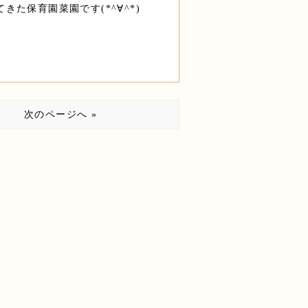
た保育園菜園です(*^∀^*)
次のページへ »