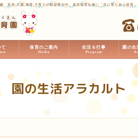
園 見学,入園,保育,子育ての相談受付中。真宗保育を基に「共に育ちあう保育
いて
保育のご案内
生活＆行事
園の生
ion
Hoiku
Program
A
園の生活アラカルト