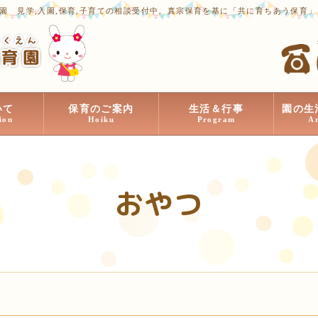
園 見学,入園,保育,子育ての相談受付中。真宗保育を基に「共に育ちあう保育
いて
保育のご案内
生活＆行事
園の生
ion
Hoiku
Program
A
おやつ