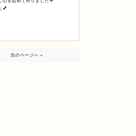
心を込めて作りました🌹
💕
次のページへ »